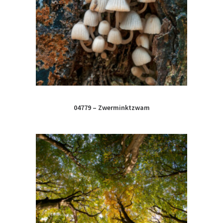
04779 – Zwerminktzwam