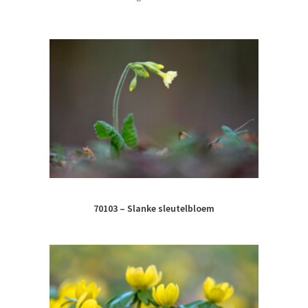
op
nieuwste
70103 – Slanke sleutelbloem