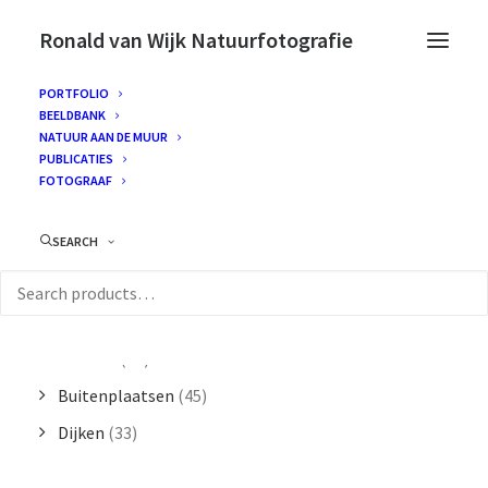
Ronald van Wijk Natuurfotografie
PORTFOLIO
BEELDBANK
NATUUR AAN DE MUUR
PUBLICATIES
CATEGORIEËN
FOTOGRAAF
SEARCH
Bos
(134)
Duinen
(291)
Strand
(139)
Wadden
(41)
Buitenplaatsen
(45)
Dijken
(33)