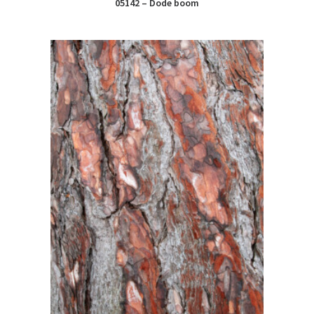
05142 – Dode boom