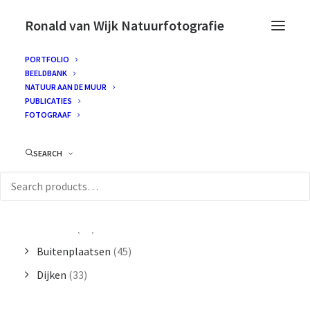
Ronald van Wijk Natuurfotografie
PORTFOLIO
BEELDBANK
NATUUR AAN DE MUUR
PUBLICATIES
CATEGORIEËN
FOTOGRAAF
SEARCH
Bos
(134)
Duinen
(291)
Strand
(139)
Wadden
(41)
Buitenplaatsen
(45)
Dijken
(33)