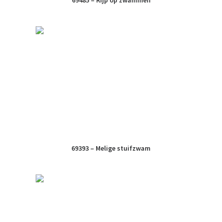
69485 – Rijp op zwammen
69393 – Melige stuifzwam