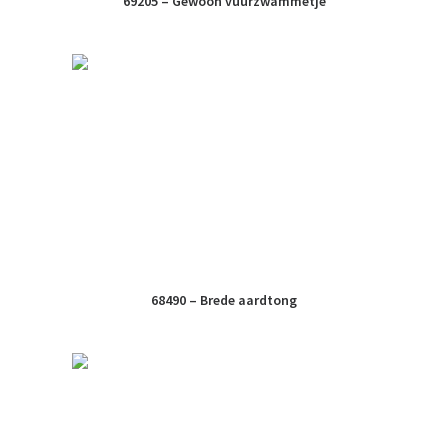
69205 – Gewoon vuurzwammetje
68490 – Brede aardtong