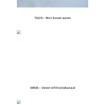
70219 – Mist boven water
04936 – Oever infiltratiekanaal