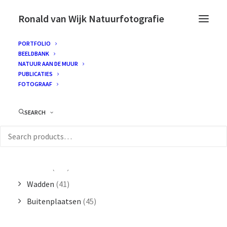
Ronald van Wijk Natuurfotografie
PORTFOLIO
BEELDBANK
NATUUR AAN DE MUUR
PUBLICATIES
CATEGORIEËN
FOTOGRAAF
SEARCH
Dijken
(33)
Bos
(134)
Duinen
(291)
Strand
(139)
Wadden
(41)
Buitenplaatsen
(45)