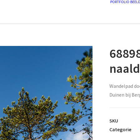
PORTFOLIO
BEEL
68898
naal
Wandelpad door
Duinen bij Be
SKU
Categorie