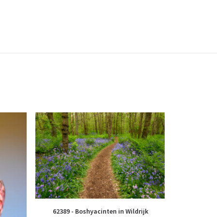
62389 - Boshyacinten in Wildrijk
46746