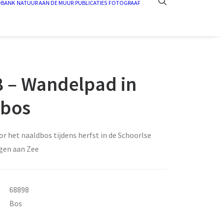
DBANK
NATUUR AAN DE MUUR
PUBLICATIES
FOTOGRAAF
 – Wandelpad in
dbos
 het naaldbos tijdens herfst in de Schoorlse
rgen aan Zee
68898
Bos