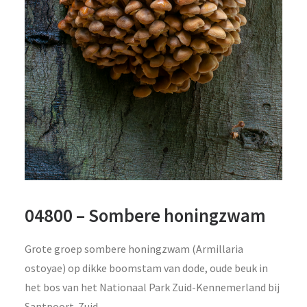
04800 – Sombere honingzwam
Grote groep sombere honingzwam (Armillaria
ostoyae) op dikke boomstam van dode, oude beuk in
het bos van het Nationaal Park Zuid-Kennemerland bij
Santpoort-Zuid