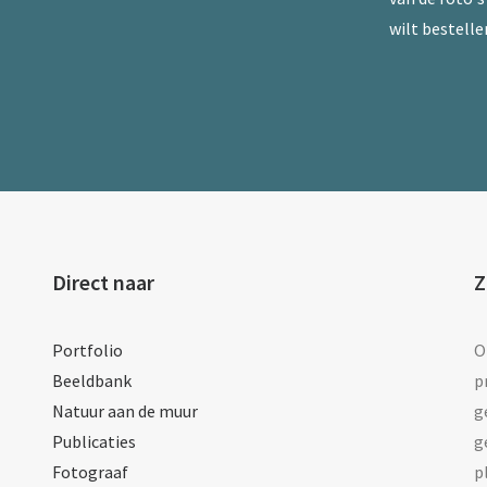
wilt bestelle
Direct naar
Z
Portfolio
O
Beeldbank
p
Natuur aan de muur
g
Publicaties
g
Fotograaf
p