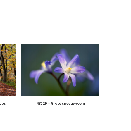
tbos
48129 – Grote sneeuwroem
04279 – 