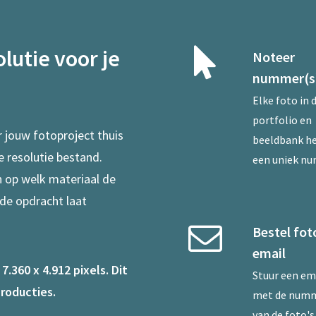
lutie voor je
Noteer
nummer(s
Elke foto in 
portfolio en
r jouw fotoproject thuis
beeldbank he
e resolutie bestand.
een uniek n
en op welk materiaal de
 de opdracht laat
Bestel fot
email
.360 x 4.912 pixels. Dit
Stuur een
em
roducties.
met de num
van de foto's 