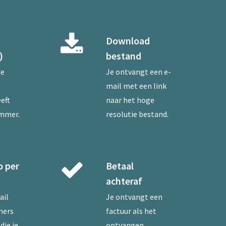
Download
)
bestand
de
Je ontvangt een e-
mail met een link
eft
naar het hoge
ummer.
resolutie bestand.
o per
Betaal
achteraf
ail
Je ontvangt een
mers
factuur als het
die je
ontvangen