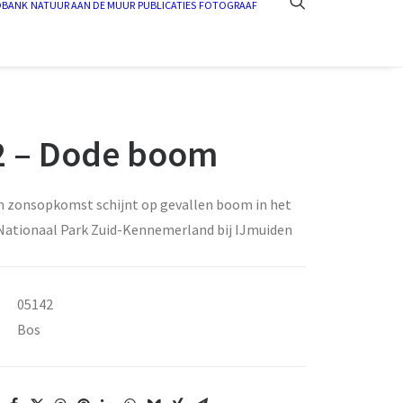
DBANK
NATUUR AAN DE MUUR
PUBLICATIES
FOTOGRAAF
2 – Dode boom
n zonsopkomst schijnt op gevallen boom in het
Nationaal Park Zuid-Kennemerland bij IJmuiden
05142
Bos