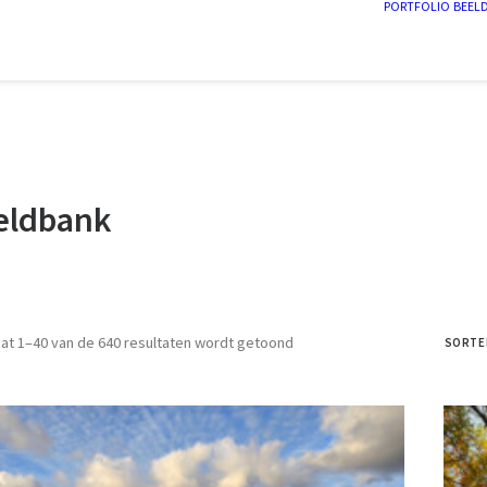
PORTFOLIO
BEEL
eldbank
Gesorteerd
at 1–40 van de 640 resultaten wordt getoond
SORTEE
op
prijs:
laag
naar
hoog