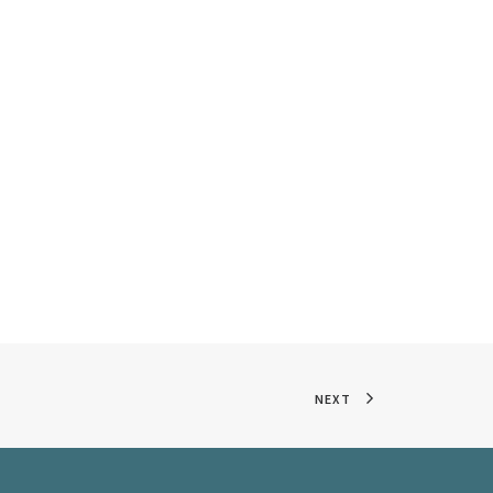
61519 
NEXT