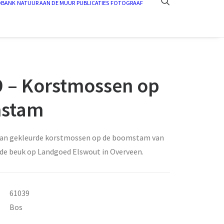
DBANK
NATUUR AAN DE MUUR
PUBLICATIES
FOTOGRAAF
 – Korstmossen op
stam
van gekleurde korstmossen op de boomstam van
e beuk op Landgoed Elswout in Overveen.
61039
Bos