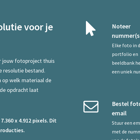
lutie voor je
Noteer
nummer(s
Elke foto in 
portfolio en
r jouw fotoproject thuis
beeldbank he
e resolutie bestand.
een uniek n
en op welk materiaal de
 de opdracht laat
Bestel fot
email
.360 x 4.912 pixels. Dit
Stuur een
em
roducties.
met de num