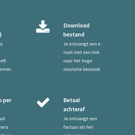
Download
)
bestand
de
Je ontvangt een e-
mail met een link
eft
naar het hoge
ummer.
resolutie bestand.
o per
Betaal
achteraf
ail
Je ontvangt een
mers
factuur als het