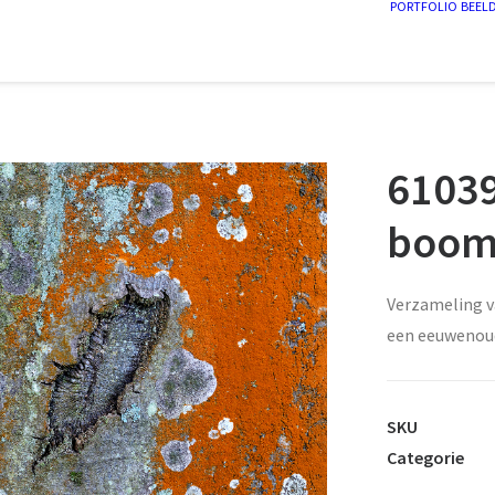
PORTFOLIO
BEEL
61039
boom
Verzameling 
een eeuwenoud
SKU
Categorie