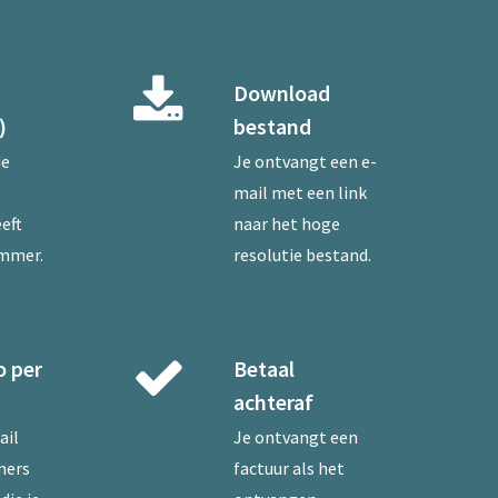
Download
)
bestand
de
Je ontvangt een e-
mail met een link
eft
naar het hoge
ummer.
resolutie bestand.
o per
Betaal
achteraf
ail
Je ontvangt een
mers
factuur als het