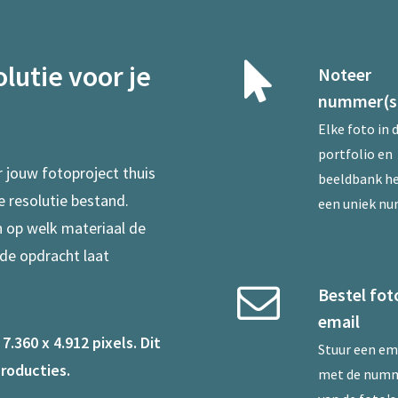
lutie voor je
Noteer
nummer(s
Elke foto in 
portfolio en
r jouw fotoproject thuis
beeldbank he
e resolutie bestand.
een uniek n
en op welk materiaal de
 de opdracht laat
Bestel fot
email
.360 x 4.912 pixels. Dit
Stuur een
em
roducties.
met de num