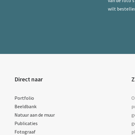
van de foto's 
wilt bestelle
Direct naar
Z
Portfolio
O
Beeldbank
p
Natuur aan de muur
g
Publicaties
g
Fotograaf
p