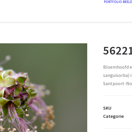
PORTFOLIO
BEEL
56221
Bloemhoofd en
sanguisorba) 
Santpoort-No
SKU
Categorie