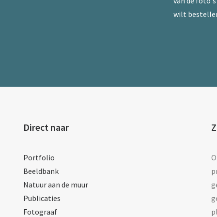
van de foto's 
wilt bestelle
Direct naar
Z
Portfolio
O
Beeldbank
p
Natuur aan de muur
g
Publicaties
g
Fotograaf
p