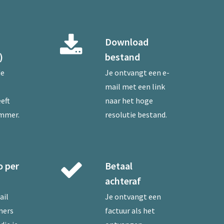
Download
)
bestand
de
Je ontvangt een e-
mail met een link
eft
naar het hoge
ummer.
resolutie bestand.
o per
Betaal
achteraf
ail
Je ontvangt een
mers
factuur als het