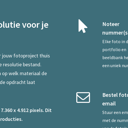
lutie voor je
Noteer
nummer(s
Elke foto in 
portfolio en
r jouw fotoproject thuis
beeldbank he
e resolutie bestand.
een uniek n
en op welk materiaal de
 de opdracht laat
Bestel fot
email
.360 x 4.912 pixels. Dit
Stuur een
em
roducties.
met de num