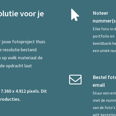
lutie voor je
Noteer
nummer(s
Elke foto in 
portfolio en
r jouw fotoproject thuis
beeldbank he
e resolutie bestand.
een uniek n
en op welk materiaal de
 de opdracht laat
Bestel fot
email
.360 x 4.912 pixels. Dit
Stuur een
em
roducties.
met de num
van de foto's 
wilt bestelle