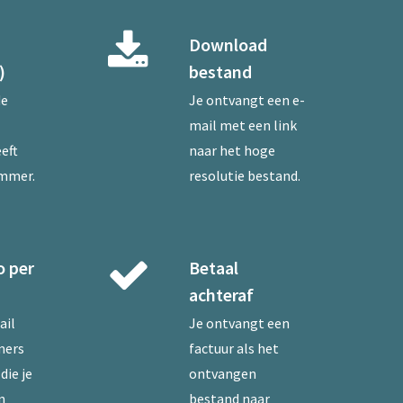
Download
)
bestand
de
Je ontvangt een e-
mail met een link
eft
naar het hoge
ummer.
resolutie bestand.
o per
Betaal
achteraf
ail
Je ontvangt een
mers
factuur als het
die je
ontvangen
n
bestand naar