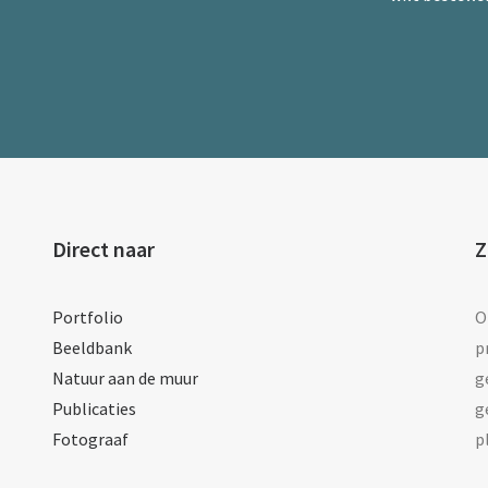
Direct naar
Z
Portfolio
O
Beeldbank
p
Natuur aan de muur
g
Publicaties
g
Fotograaf
p