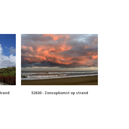
trand
52630 - Zonsopkomst op strand
51367 