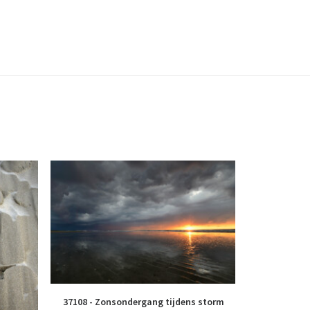
37108 - Zonsondergang tijdens storm
51367 