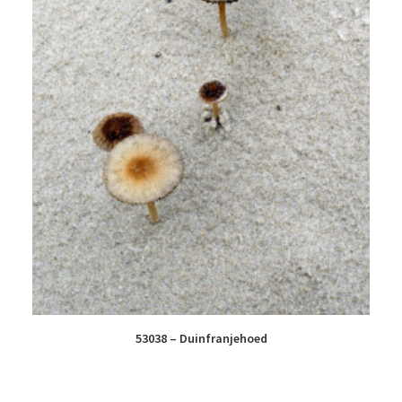
53038 – Duinfranjehoed