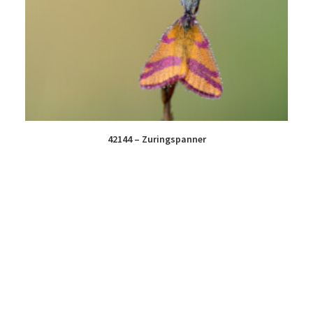
42144 – Zuringspanner