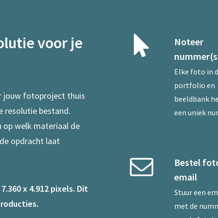
lutie voor je
Noteer
nummer(s
Elke foto in 
portfolio en
r jouw fotoproject thuis
beeldbank he
e resolutie bestand.
een uniek n
en op welk materiaal de
 de opdracht laat
Bestel fot
email
.360 x 4.912 pixels. Dit
Stuur een
em
roducties.
met de num