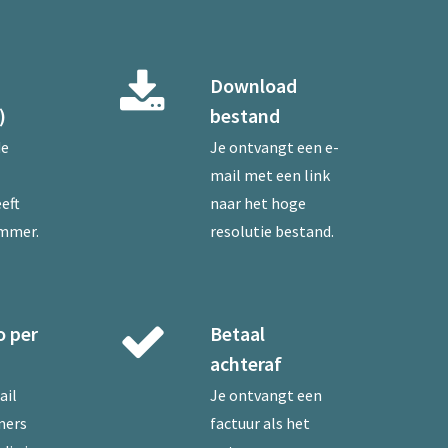
Download
)
bestand
de
Je ontvangt een e-
mail met een link
eft
naar het hoge
ummer.
resolutie bestand.
o per
Betaal
achteraf
ail
Je ontvangt een
mers
factuur als het