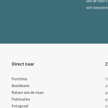
van de foto's 
wilt bestelle
Direct naar
Z
Portfolio
O
Beeldbank
p
Natuur aan de muur
g
Publicaties
g
Fotograaf
p