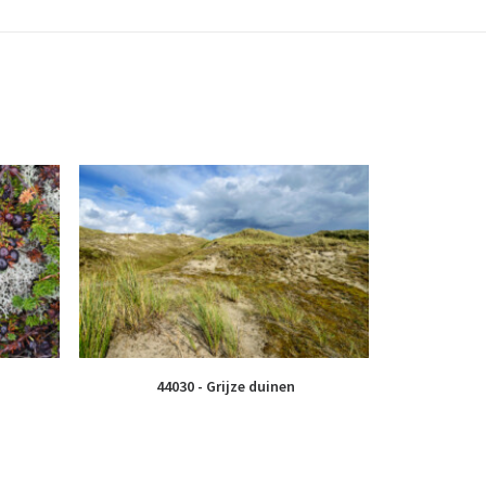
44030 - Grijze duinen
5741