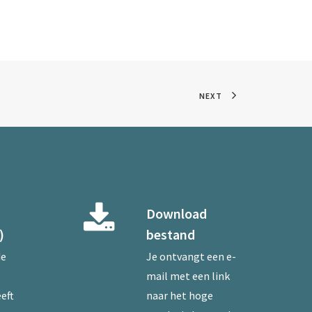
NEXT
Download
)
bestand
de
Je ontvangt een e-
mail met een link
eft
naar het hoge