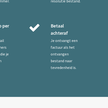
ummer.
resolutie bestand.
o per
Betaal
achteraf
ail
Je ontvangt een
mers
factuur als het
die je
ontvangen
n
bestand naar
tevredenheid is.