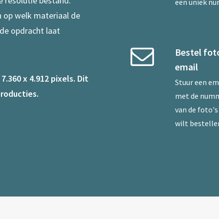
e resolutie bestand.
een uniek n
en op welk materiaal de
 de opdracht laat
Bestel fot
email
.360 x 4.912 pixels. Dit
Stuur een
em
roducties.
met de num
van de foto's 
wilt bestelle