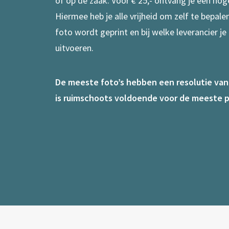
of op de zaak. Voor € 25,- ontvang je een hog
Hiermee heb je alle vrijheid om zelf te bepal
foto wordt geprint en bij welke leverancier je
uitvoeren.
De meeste foto’s hebben een resolutie van 7
is ruimschoots voldoende voor de meeste p