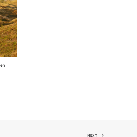
nen
4
NEXT