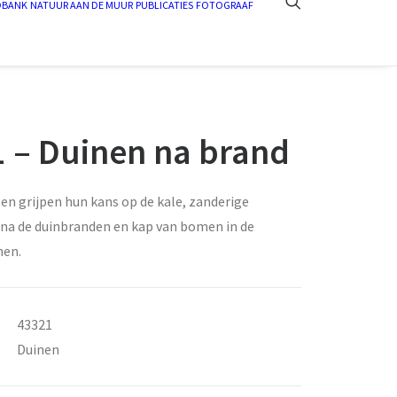
DBANK
NATUUR AAN DE MUUR
PUBLICATIES
FOTOGRAAF
 – Duinen na brand
en grijpen hun kans op de kale, zanderige
 na de duinbranden en kap van bomen in de
nen.
43321
Duinen