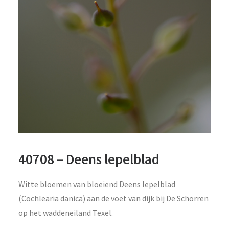
40708 – Deens lepelblad
Witte bloemen van bloeiend Deens lepelblad
(Cochlearia danica) aan de voet van dijk bij De Schorren
op het waddeneiland Texel.