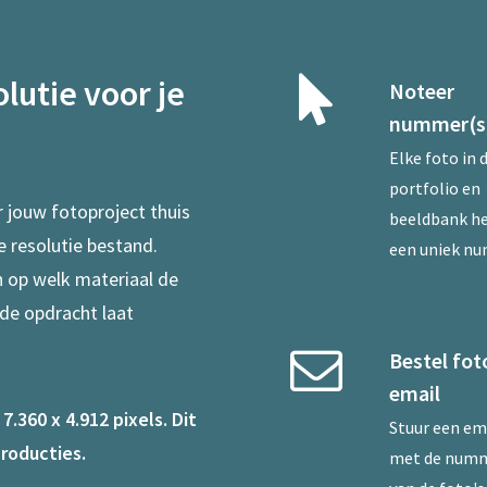
lutie voor je
Noteer
nummer(s
Elke foto in 
portfolio en
r jouw fotoproject thuis
beeldbank he
e resolutie bestand.
een uniek n
en op welk materiaal de
 de opdracht laat
Bestel fot
email
.360 x 4.912 pixels. Dit
Stuur een
em
roducties.
met de num