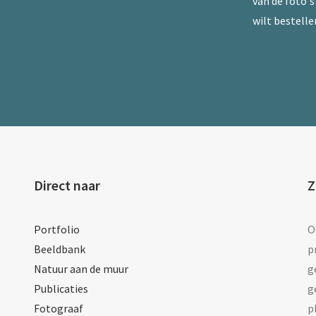
van de foto's 
wilt bestelle
Direct naar
Z
Portfolio
O
Beeldbank
p
Natuur aan de muur
g
Publicaties
g
Fotograaf
p