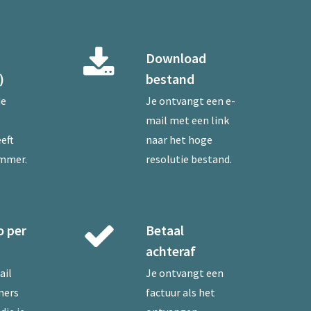
Download
)
bestand
de
Je ontvangt een e-
mail met een link
eft
naar het hoge
ummer.
resolutie bestand.
o per
Betaal
achteraf
ail
Je ontvangt een
mers
factuur als het