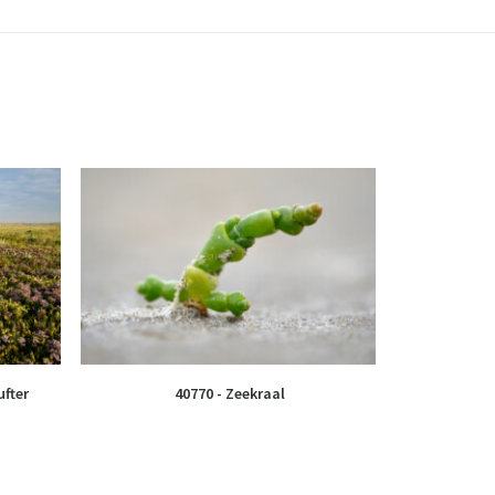
ufter
40770 - Zeekraal
4105