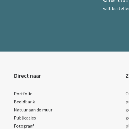
van de foto's 
wilt bestelle
Direct naar
Z
Portfolio
O
Beeldbank
p
Natuur aan de muur
g
Publicaties
g
Fotograaf
p