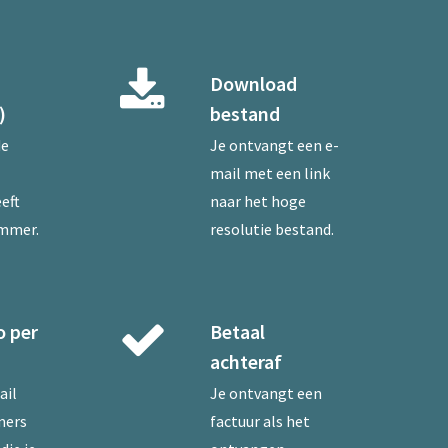
Download
)
bestand
de
Je ontvangt een e-
mail met een link
eft
naar het hoge
ummer.
resolutie bestand.
o per
Betaal
achteraf
ail
Je ontvangt een
mers
factuur als het