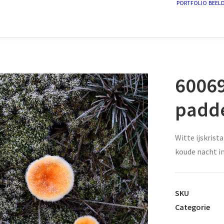
PORTFOLIO
BEEL
60069
padd
Witte ijskrist
koude nacht in
SKU
Categorie