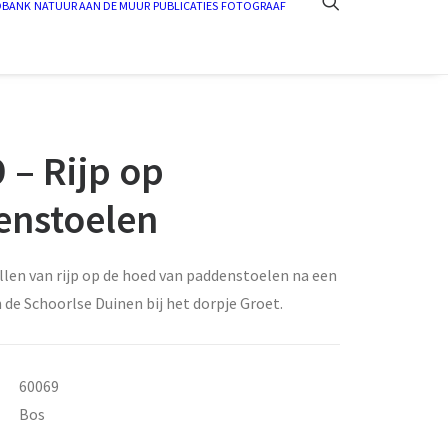
DBANK
NATUUR AAN DE MUUR
PUBLICATIES
FOTOGRAAF
 – Rijp op
enstoelen
allen van rijp op de hoed van paddenstoelen na een
 de Schoorlse Duinen bij het dorpje Groet.
60069
Bos