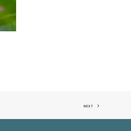
5
NEXT