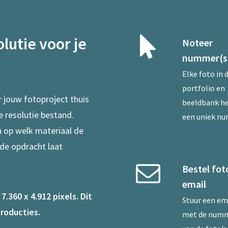
lutie voor je
Noteer
nummer(s
Elke foto in 
portfolio en
r jouw fotoproject thuis
beeldbank he
e resolutie bestand.
een uniek n
en op welk materiaal de
 de opdracht laat
Bestel fot
email
.360 x 4.912 pixels. Dit
Stuur een
em
roducties.
met de num