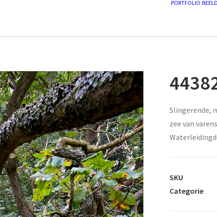
PORTFOLIO
BEEL
44382
Slingerende, 
zee van varen
Waterleidingd
SKU
Categorie