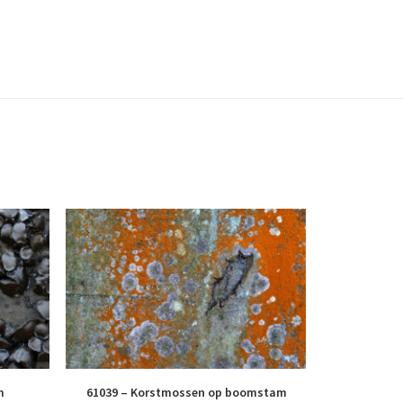
m
61039 – Korstmossen op boomstam
60