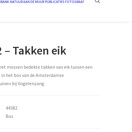
DBANK
NATUUR AAN DE MUUR
PUBLICATIES
FOTOGRAAF
 – Takken eik
met mossen bedekte takken van eik tussen een
s in het bos van de Amsterdamse
uinen bij Vogelenzang.
44382
Bos