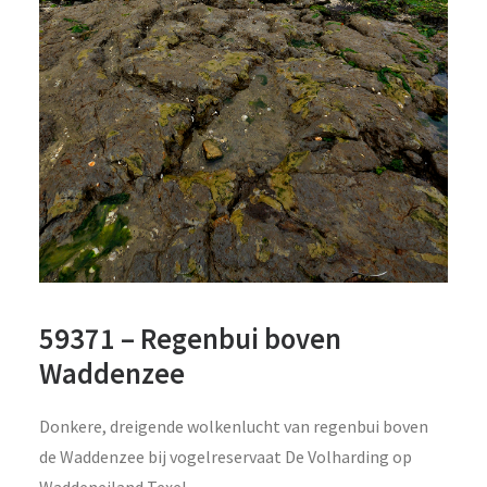
59371 – Regenbui boven
Waddenzee
Donkere, dreigende wolkenlucht van regenbui boven
de Waddenzee bij vogelreservaat De Volharding op