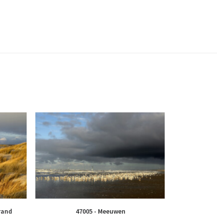
rand
47005 - Meeuwen
60569 – 