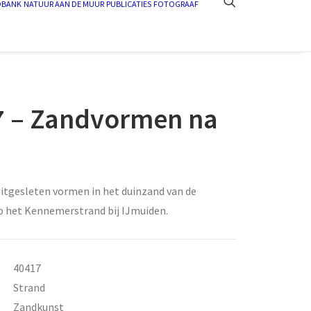
DBANK
NATUUR AAN DE MUUR
PUBLICATIES
FOTOGRAAF
7 – Zandvormen na
m
uitgesleten vormen in het duinzand van de
 het Kennemerstrand bij IJmuiden.
40417
Strand
Zandkunst