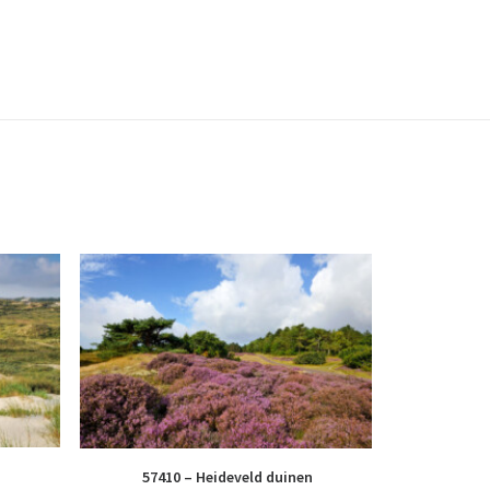
57410 – Heideveld duinen
3785