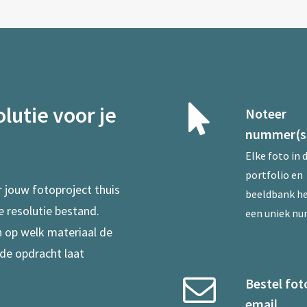
lutie voor je
Noteer
nummer(s
Elke foto in 
portfolio en
r jouw fotoproject thuis
beeldbank he
e resolutie bestand.
een uniek n
en op welk materiaal de
 de opdracht laat
Bestel fot
email