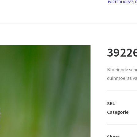
PORTFOLIO
BEEL
39226
Bloeiende sche
duinmoeras va
SKU
Categorie
Share