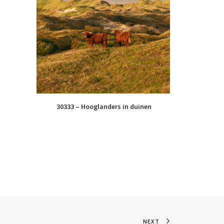
30333 – Hooglanders in duinen
39
NEXT