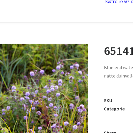
PORTFOLIO
BEEL
65141
Bloeiend wate
natte duinvall
SKU
Categorie
Share