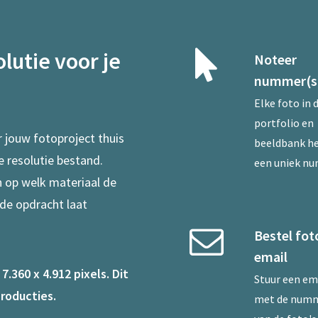
lutie voor je
Noteer
nummer(s
Elke foto in 
portfolio en
r jouw fotoproject thuis
beeldbank he
e resolutie bestand.
een uniek n
en op welk materiaal de
 de opdracht laat
Bestel fot
email
.360 x 4.912 pixels. Dit
Stuur een
em
roducties.
met de num