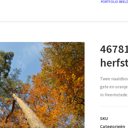
PORTFOLIO
BEEL
46781
herfs
Twee naaldbom
gele en oranj
in Heemstede.
SKU
Categorieën