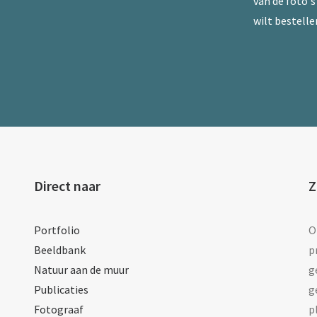
van de foto's 
wilt bestelle
Direct naar
Z
Portfolio
O
Beeldbank
p
Natuur aan de muur
g
Publicaties
g
Fotograaf
p