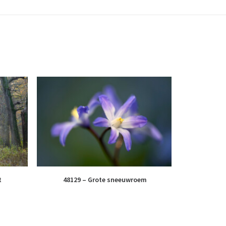
t
48129 – Grote sneeuwroem
61039 – K