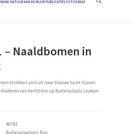
DBANK
NATUUR AAN DE MUUR
PUBLICATIES
FOTOGRAAF
 – Naaldbomen in
t
en strekken zich uit naar blauwe lucht tussen
e bladeren van herfstbos op Buitenplaats Leyduin
46781
Buitenplaatsen
,
Bos