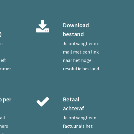
Download
)
bestand
de
Je ontvangt een e-
mail met een link
eft
naar het hoge
ummer.
resolutie bestand.
o per
Betaal
achteraf
ail
Je ontvangt een
mers
factuur als het