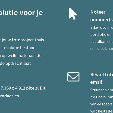
lutie voor je
Noteer
nummer(s
Elke foto in 
portfolio en
r jouw fotoproject thuis
beeldbank he
e resolutie bestand.
een uniek n
en op welk materiaal de
 de opdracht laat
Bestel fot
email
.360 x 4.912 pixels. Dit
Stuur een
em
roducties.
met de num
van de foto's 
wilt bestelle