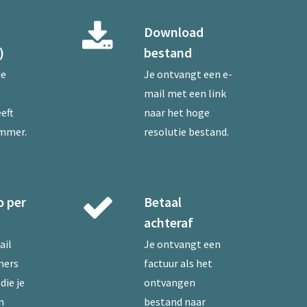
Download
)
bestand
de
Je ontvangt een e-
mail met een link
eft
naar het hoge
ummer.
resolutie bestand.
o per
Betaal
achteraf
ail
Je ontvangt een
mers
factuur als het
die je
ontvangen
n
bestand naar