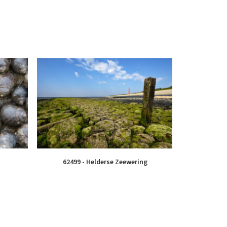
62499 - Helderse Zeewering
34