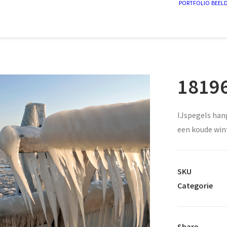
PORTFOLIO
BEEL
18196
IJspegels hang
een koude wint
SKU
Categorie
Share