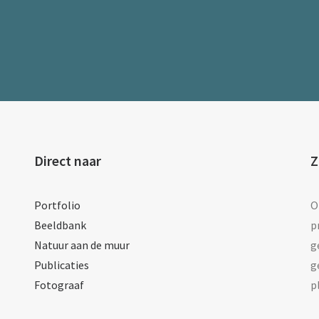
Direct naar
Z
Portfolio
O
Beeldbank
p
Natuur aan de muur
g
Publicaties
g
Fotograaf
p